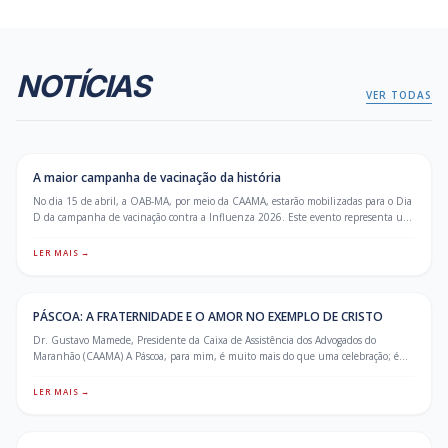
Margareth de Paula
Fernando Barros
Psicóloga
Fisioterapeuta
NOTÍCIAS
VER TODAS
NOTÍCIAS
15/04/2026
A maior campanha de vacinação da história
No dia 15 de abril, a OAB-MA, por meio da CAAMA, estarão mobilizadas para o Dia
D da campanha de vacinação contra a Influenza 2026. Este evento representa um
marco importante na saúde da advocacia maranhense e de suas famílias, com o
objetivo de garantir a proteção de todos contra a gripe. A iniciativa é promovida
LER MAIS →
pelo Conselho Federal em parceria com o Fundo de Integração e Desenvolvimento